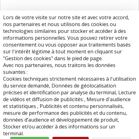
Lors de votre visite sur notre site et avec votre accord,
nos partenaires et nous utilisons des cookies ou
technologies similaires pour stocker et accéder à des
informations personnelles. Vous pouvez retirer votre
consentement ou vous opposer aux traitements basés
sur l'intérêt légitime à tout moment en cliquant sur
"Gestion des cookies" dans le pied de page.
Avec nos partenaires, nous traitons les données
suivantes :
Cookies techniques strictement nécessaires à l'utilisation
du service demandé, Données de géolocalisation
Si vous rencontrez une situation de handicap, veuillez
précises et identification par analyse du terminal, Lecture
contacter notre référente handicap Géraldine François au 03-
de vidéos et diffusion de publicités , Mesure d'audience
83-43-60-77 ou g.francois@sas-sophia.fr
et statistiques , Publicités et contenu personnalisés,
mesure de performance des publicités et du contenu,
données d’audience et développement de produit,
Stocker et/ou accéder à des informations sur un
terminal.