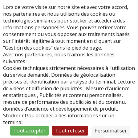
Lors de votre visite sur notre site et avec votre accord,
nos partenaires et nous utilisons des cookies ou
technologies similaires pour stocker et accéder à des
informations personnelles. Vous pouvez retirer votre
consentement ou vous opposer aux traitements basés
sur l'intérêt légitime à tout moment en cliquant sur
"Gestion des cookies" dans le pied de page.
Avec nos partenaires, nous traitons les données
suivantes :
Cookies techniques strictement nécessaires à l'utilisation
du service demandé, Données de géolocalisation
Si vous rencontrez une situation de handicap, veuillez
précises et identification par analyse du terminal, Lecture
contacter notre référente handicap Géraldine François au 03-
de vidéos et diffusion de publicités , Mesure d'audience
83-43-60-77 ou g.francois@sas-sophia.fr
et statistiques , Publicités et contenu personnalisés,
mesure de performance des publicités et du contenu,
données d’audience et développement de produit,
Stocker et/ou accéder à des informations sur un
terminal.
Tout accepter
Tout refuser
Personnaliser
Mentions légales
Protection des données